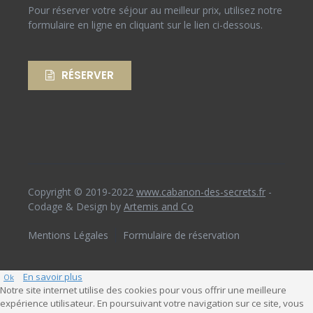
Pour réserver votre séjour au meilleur prix, utilisez notre
formulaire en ligne en cliquant sur le lien ci-dessous.
RÉSERVER
Copyright © 2019-2022
www.cabanon-des-secrets.fr
-
Codage & Design by
Artemis and Co
Mentions Légales
Formulaire de réservation
En savoir plus
Ok
Notre site internet utilise des cookies pour vous offrir une meilleure
expérience utilisateur. En poursuivant votre navigation sur ce site, vous